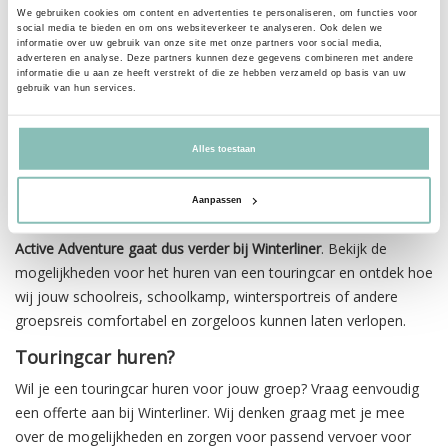
graag door naar de website van Winterliner.
We gebruiken cookies om content en advertenties te personaliseren, om functies voor
social media te bieden en om ons websiteverkeer te analyseren. Ook delen we
Comfortabel en betrouwbaar groepsvervoer
informatie over uw gebruik van onze site met onze partners voor social media,
adverteren en analyse. Deze partners kunnen deze gegevens combineren met andere
informatie die u aan ze heeft verstrekt of die ze hebben verzameld op basis van uw
Bij groepsvervoer draait alles om een goede voorbereiding en
gebruik van hun services.
betrouwbare uitvoering. Daarom stemmen we het vervoer af op
jouw reis, het aantal reizigers en de gewenste bestemming. Of
je nu een touringcar nodig hebt voor één dag of voor een
Alles toestaan
meerdaagse reis naar het buitenland: Winterliner helpt je graag
bij het organiseren van passend vervoer.
Aanpassen
Active Adventure gaat dus verder bij Winterliner
. Bekijk de
mogelijkheden voor het huren van een touringcar en ontdek hoe
wij jouw schoolreis, schoolkamp, wintersportreis of andere
groepsreis comfortabel en zorgeloos kunnen laten verlopen.
Touringcar huren?
Wil je een touringcar huren voor jouw groep? Vraag eenvoudig
een offerte aan bij Winterliner. Wij denken graag met je mee
over de mogelijkheden en zorgen voor passend vervoer voor