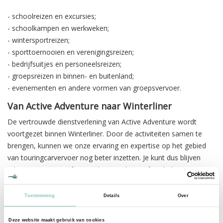
- schoolreizen en excursies;
- schoolkampen en werkweken;
- wintersportreizen;
- sporttoernooien en verenigingsreizen;
- bedrijfsuitjes en personeelsreizen;
- groepsreizen in binnen- en buitenland;
- evenementen en andere vormen van groepsvervoer.
Van Active Adventure naar Winterliner
De vertrouwde dienstverlening van Active Adventure wordt
voortgezet binnen Winterliner. Door de activiteiten samen te
brengen, kunnen we onze ervaring en expertise op het gebied
van touringcarvervoer nog beter inzetten. Je kunt dus blijven
rekenen op een professionele aanpak, comfortabele touringcars
en ervaren chauffeurs.
Toestemming
Details
Over
Voor het huren van een touringcar, het aanvragen van een
offerte of meer informatie over groepsvervoer verwijzen wij je
Deze website maakt gebruik van cookies