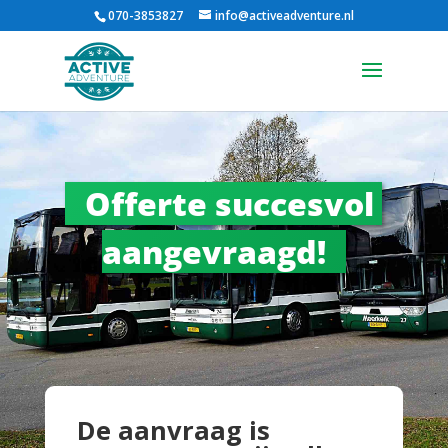
070-3853827
info@activeadventure.nl
Offerte succesvol 
aangevraagd!
De aanvraag is