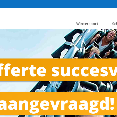
Wintersport
Sc
ferte succesv
aangevraagd!