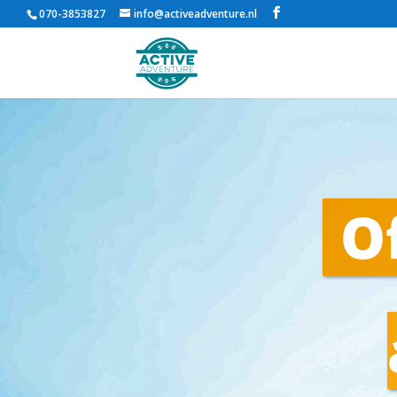
070-3853827
info@activeadventure.nl
Of