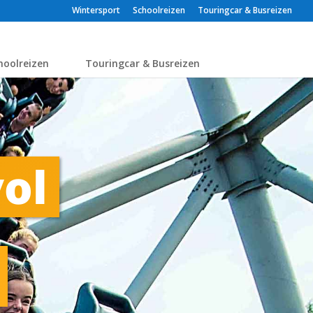
Wintersport
Schoolreizen
Touringcar & Busreizen
hoolreizen
Touringcar & Busreizen
ol 