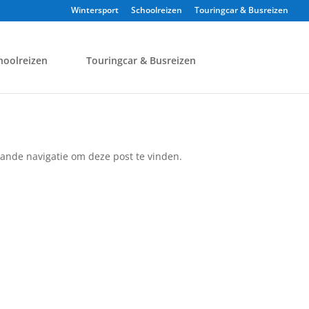
Wintersport
Schoolreizen
Touringcar & Busreizen
hoolreizen
Touringcar & Busreizen
ande navigatie om deze post te vinden.