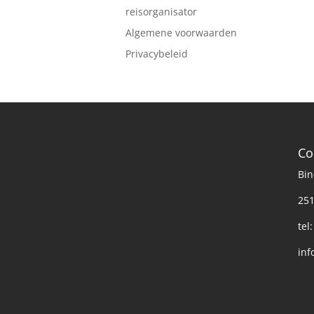
reisorganisator
Algemene voorwaarden
Privacybeleid
Co
Bin
251
tel
inf