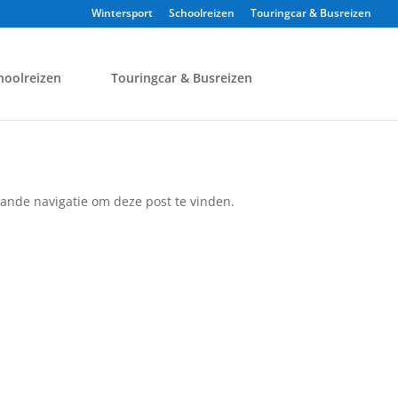
Wintersport
Schoolreizen
Touringcar & Busreizen
hoolreizen
Touringcar & Busreizen
ande navigatie om deze post te vinden.