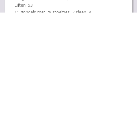
Liften: 53;
11 gondels met 28 stoeltjes, 7 sleep, 8
transportbanden