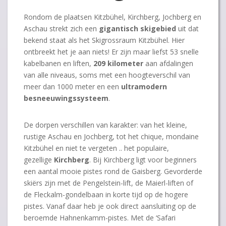
Rondom de plaatsen Kitzbühel, Kirchberg, Jochberg en
Aschau strekt zich een
gigantisch skigebied
uit dat
bekend staat als het Skigrossraum Kitzbühel. Hier
ontbreekt het je aan niets! Er zijn maar liefst 53 snelle
kabelbanen en liften,
209 kilometer
aan afdalingen
van alle niveaus, soms met een hoogteverschil van
meer dan 1000 meter en een
ultramodern
besneeuwingssysteem
.
De dorpen verschillen van karakter: van het kleine,
rustige Aschau en Jochberg, tot het chique, mondaine
Kitzbühel en niet te vergeten .. het populaire,
gezellige
Kirchberg
. Bij Kirchberg ligt voor beginners
een aantal mooie pistes rond de Gaisberg. Gevorderde
skiërs zijn met de Pengelstein-lift, de Maierl-liften of
de Fleckalm-gondelbaan in korte tijd op de hogere
pistes. Vanaf daar heb je ook direct aansluiting op de
beroemde Hahnenkamm-pistes. Met de ‘Safari