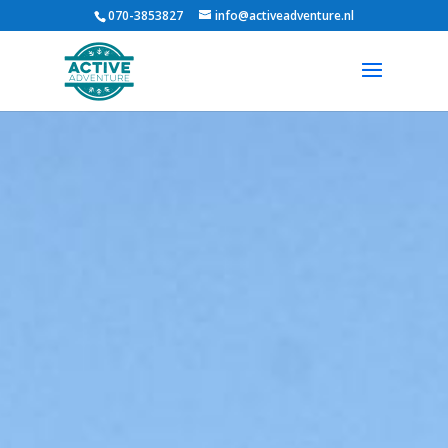
070-3853827
info@activeadventure.nl