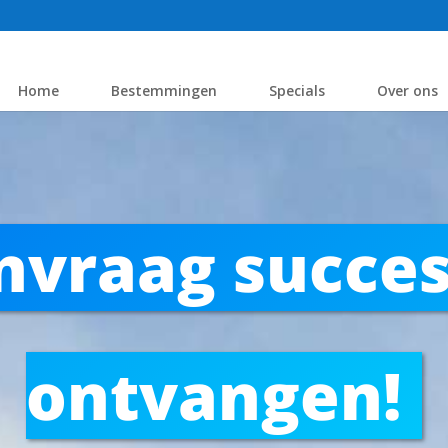
Home
Bestemmingen
Specials
Over ons
nvraag succes
ontvangen!