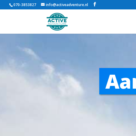
070-3853827
info@activeadventure.nl
Aa